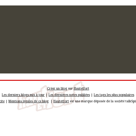
Créer un blog
sur
Hautetfort
Les derniers blogs mis à jour
|
Les dernières notes publiées
|
Les tags les plus populaires
cite
|
Mentions légales de ce blog
|
Hautetfort
est une marque déposée de la société talkSp