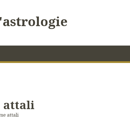
'astrologie
 attali
me attali